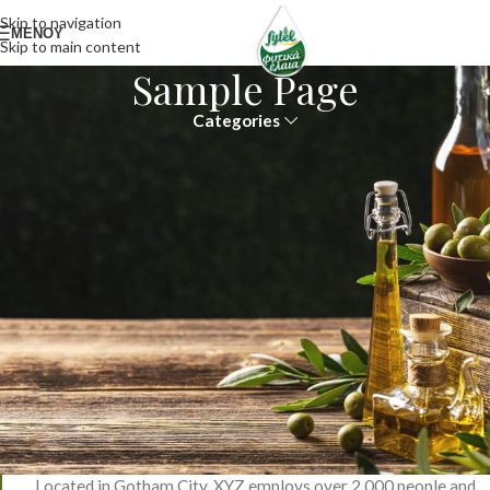
Skip to navigation
ΜΕΝΟΥ
Skip to main content
Sample Page
Categories
This is an example page. It’s different from a blog post because it will
stay in one place and will show up in your site navigation (in most
themes). Most people start with an About page that introduces them
to potential site visitors. It might say something like this:
Hi there! I’m a bike messenger by day, aspiring actor by night,
and this is my website. I live in Los Angeles, have a great dog
named Jack, and I like piña coladas. (And gettin’ caught in the
rain.)
…or something like this:
The XYZ Doohickey Company was founded in 1971, and has
been providing quality doohickeys to the public ever since.
Located in Gotham City, XYZ employs over 2,000 people and