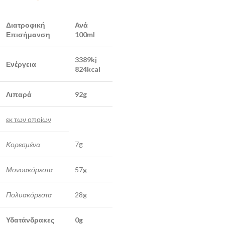
Διατροφική
Ανά
Επισήμανση
100ml
3389kj
Ενέργεια
824kcal
Λιπαρά
92g
εκ των οποίων
7g
Κορεσμένα
Μονοακόρεστα
57g
Πολυακόρεστα
28g
Υδατάνδρακες
0g