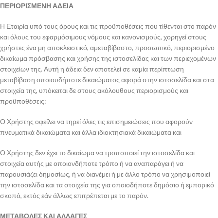
ΠΕΡΙΟΡΙΣΜΕΝΗ ΑΔΕΙΑ
Η Εταιρία υπό τους όρους και τις προϋποθέσεις που τίθενται στο παρόν
και όλους του εφαρμόσιμους νόμους και κανονισμούς, χορηγεί στους
χρήστες ένα μη αποκλειστικό, αμεταβίβαστο, προσωπικό, περιορισμένο
δικαίωμα πρόσβασης και χρήσης της ιστοσελίδας και των περιεχομένων
στοιχείων της. Αυτή η άδεια δεν αποτελεί σε καμία περίπτωση
μεταβίβαση οποιουδήποτε δικαιώματος αφορά στην ιστοσελίδα και στα
στοιχεία της, υπόκειται δε στους ακόλουθους περιορισμούς και
προϋποθέσεις:
Ο Χρήστης οφείλει να τηρεί όλες τις επισημειώσεις που αφορούν
πνευματικά δικαιώματα και άλλα ιδιοκτησιακά δικαιώματα και
Ο Χρήστης δεν έχει το δικαίωμα να τροποποιεί την ιστοσελίδα και
στοιχεία αυτής με οποιονδήποτε τρόπο ή να αναπαράγει ή να
παρουσιάζει δημοσίως, ή να διανέμει ή με άλλο τρόπο να χρησιμοποιεί
την ιστοσελίδα και τα στοιχεία της για οποιοδήποτε δημόσιο ή εμπορικό
σκοπό, εκτός εάν άλλως επιτρέπεται με το παρόν.
ΜΕΤΑΒΟΛΕΣ ΚΑΙ ΑΛΛΑΓΕΣ