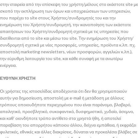
στην εταιρεία από την επίσκεψη του χρήστη/μέλους στο εκάστοτε site με
σκοπό την εκπλήρωση των όρων και υποχρεώσεων των υπηρεσιών,
που παρέχει το site στους Χρήστες/συνδρομητές του και την
ενημέρωση του Χρήστη/συνδρομητή, την ικανοποίηση των εκάστοτε
απαιτήσεων του Χρήστη/συνδρομητή σχετικά με τις υπηρεσίες που
διατίθενται από το site και μέσω του site. Την ενημέρωση του Χρήστη/
συνδρομητή σχετικά με νέες προσφορές, υπηρεσίες, προϊόντα κ.λπ. πχ.
αποστολή marketing newsletters, νέων προσφορών, αγγελιών κ.λπ.),
την εύρυθμη λειτουργία του site, και κάθε συναφή με τα ανωτέρω
ενέργεια.
ΕΥΘΥΝΗ ΧΡΗΣΤΗ
Οι χρήστες της ιστοσελίδας αποδέχονται ότι δεν θα χρησιμοποιούν
αυτήν για δημοσίευση, αποστολή με e-mail ή μετάδοση με άλλους
τρόπους οποιουδήποτε περιεχομένου που είναι παράνομο, βλαβερό,
απειλητικό, προσβλητικό, συκοφαντικό, δυσφημιστικό, χυδαίο, άσεμνο,
και καθ’ οιονδήποτε τρόπο αντίθετο στα χρηστά ήθη, ή αποτελεί
παραβίαση του απορρήτου κάποιου άλλου, δείχνει εμπάθεια, ή εκφράζει
φυλετικές, εθνικές και άλλες διακρίσεις, δύναται να προκαλέσει βλάβες σε