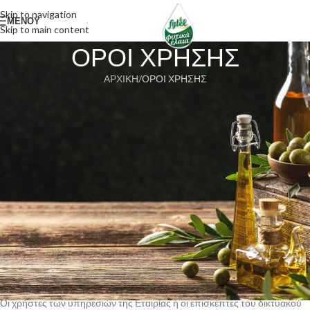
Skip to navigation
ΜΕΝΟΥ
Skip to main content
ΟΡΟΙ ΧΡΗΣΗΣ
ΑΡΧΙΚΗ
ΟΡΟΙ ΧΡΗΣΗΣ
Η Fytel
, που από εδώ και στο εξής θα αναφέρεται ως η «Εταιρία», είναι
ένας δικτυακός τόπος διάθεσης υπηρεσιών μέσω του Διαδικτύου
Οι κάτωθι όροι και προϋποθέσεις θα εφαρμόζονται για την χρήση του
δικτυακού τόπου της Εταιρίας, ο οποίος βρίσκεται στην ηλεκτρονική
διεύθυνση www.fytel.gr καθώς και των υπηρεσιών που παρέχει η
Εταιρία. Χρησιμοποιώντας την ιστοσελίδα ή τις υπηρεσίες που παρέχει η
Εταιρία, οι χρήστες υποδηλώνουν την πλήρη αποδοχή των όρων και
προϋποθέσεων που έχει θέσει ή θα θέσει στο μέλλον η Εταιρία
Εάν κάποιος χρήστης ή εκπρόσωπος χρήστη δεν συμφωνεί με αυτούς
τους όρους και τις προϋποθέσεις, τότε οφείλει να μην προβεί σε χρήση
του δικτυακού τόπου και των υπηρεσιών της Εταιρίας.
Οι χρήστες των υπηρεσιών της Εταιρίας ή οι επισκέπτες του δικτυακού