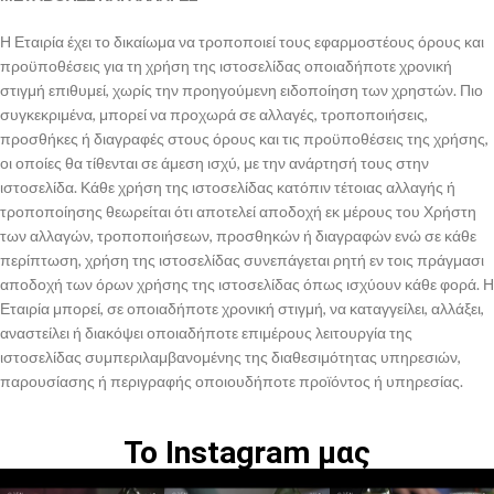
Η Εταιρία έχει το δικαίωμα να τροποποιεί τους εφαρμοστέους όρους και
προϋποθέσεις για τη χρήση της ιστοσελίδας οποιαδήποτε χρονική
στιγμή επιθυμεί, χωρίς την προηγούμενη ειδοποίηση των χρηστών. Πιο
συγκεκριμένα, μπορεί να προχωρά σε αλλαγές, τροποποιήσεις,
προσθήκες ή διαγραφές στους όρους και τις προϋποθέσεις της χρήσης,
οι οποίες θα τίθενται σε άμεση ισχύ, με την ανάρτησή τους στην
ιστοσελίδα. Κάθε χρήση της ιστοσελίδας κατόπιν τέτοιας αλλαγής ή
τροποποίησης θεωρείται ότι αποτελεί αποδοχή εκ μέρους του Χρήστη
των αλλαγών, τροποποιήσεων, προσθηκών ή διαγραφών ενώ σε κάθε
περίπτωση, χρήση της ιστοσελίδας συνεπάγεται ρητή εν τοις πράγμασι
αποδοχή των όρων χρήσης της ιστοσελίδας όπως ισχύουν κάθε φορά. Η
Εταιρία μπορεί, σε οποιαδήποτε χρονική στιγμή, να καταγγείλει, αλλάξει,
αναστείλει ή διακόψει οποιαδήποτε επιμέρους λειτουργία της
ιστοσελίδας συμπεριλαμβανομένης της διαθεσιμότητας υπηρεσιών,
παρουσίασης ή περιγραφής οποιουδήποτε προϊόντος ή υπηρεσίας.
Το Instagram μας