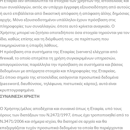
Η Εταιρία δεν αποκαλύπτει τα στοιχεία των χρηστών της ιστοσελίδας και
των συναλλαγών, εκτός αν υπάρχει έγγραφη εξουσιοδότηση από αυτούς
ή αυτό επιβάλλεται από δικαστική απόφαση ή απόφαση άλλης δημόσιας
αρχής. Μόνο εξουσιοδοτημένοι υπάλληλοι έχουν πρόσβαση στις
πληροφορίες των συναλλαγών, όποτε αυτό κρίνεται αναγκαίο. Ο
Χρήστης μπορεί να ζητήσει οποτεδήποτε όσα στοιχεία τηρούνται για τον
ίδιο, καθώς επίσης και τη διόρθωσή τους, σε περίπτωση που
τεκμηριώνεται η ύπαρξη λάθους.
Η πρόσβαση στα συστήματα της Εταιρίας (servers) ελέγχεται από
firewall, το οποίο επιτρέπει τη χρήση συγκεκριμένων υπηρεσιών,
απαγορεύοντας παράλληλα την πρόσβαση σε συστήματα και βάσεις
δεδομένων με απόρρητα στοιχεία και πληροφορίες της Εταιρείας.
Σε όποιο σημείο της ιστοσελίδας εισάγονται προσωπικά δεδομένα
(password, διευθύνσεις, τηλέφωνα, πιστωτικές κάρτες), αυτά είναι
κρυπτογραφημένα.
ΣΥΝΑΙΝΕΣΗ ΧΡΗΣΤΗ
Ο Χρήστης/μέλος αποδέχεται και συναινεί όπως η Εταιρία, υπό τους
όρους των διατάξεων του Ν.2472/1997, όπως έχει τροποποιηθεί από το
Ν.3471/2006 και σήμερα ισχύει, θα διατηρεί σε αρχείο και θα
επεξεργάζεται τυχόν προσωπικά δεδομένα τα οποία θα περιέρχονται