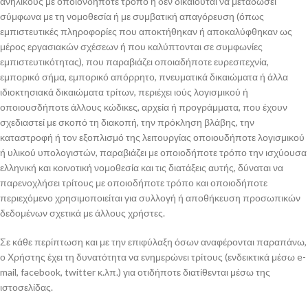
ανήλικους με οποιονδήποτε τρόπο ή δεν δικαιούται να μεταδώσει
σύμφωνα με τη νομοθεσία ή με συμβατική απαγόρευση (όπως
εμπιστευτικές πληροφορίες που αποκτήθηκαν ή αποκαλύφθηκαν ως
μέρος εργασιακών σχέσεων ή που καλύπτονται σε συμφωνίες
εμπιστευτικότητας), που παραβιάζει οποιαδήποτε ευρεσιτεχνία,
εμπορικό σήμα, εμπορικό απόρρητο, πνευματικά δικαιώματα ή άλλα
ιδιοκτησιακά δικαιώματα τρίτων, περιέχει ιούς λογισμικού ή
οποιουσδήποτε άλλους κώδικες, αρχεία ή προγράμματα, που έχουν
σχεδιαστεί με σκοπό τη διακοπή, την πρόκληση βλάβης, την
καταστροφή ή τον εξοπλισμό της λειτουργίας οποιουδήποτε λογισμικού
ή υλικού υπολογιστών, παραβιάζει με οποιοδήποτε τρόπο την ισχύουσα
ελληνική και κοινοτική νομοθεσία και τις διατάξεις αυτής, δύναται να
παρενοχλήσει τρίτους με οποιοδήποτε τρόπο και οποιοδήποτε
περιεχόμενο χρησιμοποιείται για συλλογή ή αποθήκευση προσωπικών
δεδομένων σχετικά με άλλους χρήστες.
Σε κάθε περίπτωση και με την επιφύλαξη όσων αναφέρονται παραπάνω,
ο Χρήστης έχει τη δυνατότητα να ενημερώνει τρίτους (ενδεικτικά μέσω e-
mail, facebook, twitter κ.λπ.) για οτιδήποτε διατίθενται μέσω της
ιστοσελίδας.