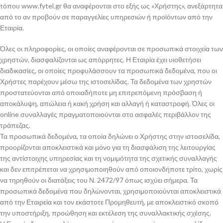
τόπου www.fytel.gr θα αναφέρονται στο εξής ως «Χρήστης», ανεξάρτητα
από το αν προβούν σε παραγγελίες υπηρεσιών ή προϊόντων από την
Εταιρία.
Όλες οι πληροφορίες, οι οποίες αναφέρονται σε προσωπικά στοιχεία των
χρηστών, διασφαλίζονται ως απόρρητες. Η Εταιρία έχει υιοθετήσει
διαδικασίες, οι οποίες προφυλάσσουν τα προσωπικά δεδομένα, που οι
Χρήστες παρέχουν μέσω της ιστοσελίδας. Τα δεδομένα των χρηστών
προστατεύονται από οποιαδήποτε μη επιτρεπόμενη πρόσβαση ή
αποκάλυψη, απώλεια ή κακή χρήση και αλλαγή ή καταστροφή. Όλες οι
online συναλλαγές πραγματοποιούνται στο ασφαλές περιβάλλον της
τράπεζας.
Τα προσωπικά δεδομένα, τα οποία δηλώνει ο Χρήστης στην ιστοσελίδα,
προορίζονται αποκλειστικά και μόνο για τη διασφάλιση της λειτουργίας
της αντίστοιχης υπηρεσίας και τη νομιμότητα της σχετικής συναλλαγής
και δεν επιτρέπεται να χρησιμοποιηθούν από οποιονδήποτε τρίτο, χωρίς
να τηρηθούν οι διατάξεις του Ν. 2472/97 όπως ισχύει σήμερα. Τα
προσωπικά δεδομένα που δηλώνονται, χρησιμοποιούνται αποκλειστικά
από την Εταιρεία και τον εκάστοτε Προμηθευτή, με αποκλειστικό σκοπό
την υποστήριξη, προώθηση και εκτέλεση της συναλλακτικής σχέσης.