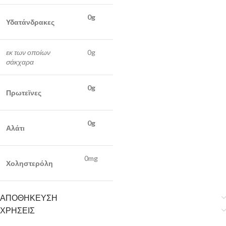
0g
Υδατάνδρακες
εκ των οποίων
0g
σάκχαρα
0g
Πρωτεϊνες
0g
Αλάτι
0mg
Χοληστερόλη
ΑΠΟΘΗΚΕΥΣΗ
ΧΡΗΣΕΙΣ