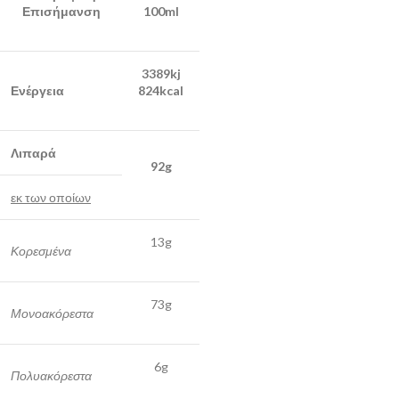
Επισήμανση
100ml
3389kj
Ενέργεια
824kcal
Λιπαρά
92g
εκ των οποίων
13g
Κορεσμένα
73g
Μονοακόρεστα
6g
Πολυακόρεστα