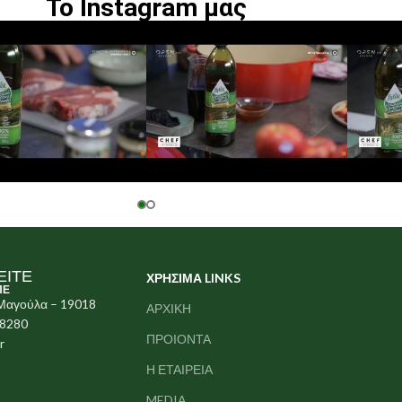
Το Instagram μας
ΕΙΤΕ
ΧΡΗΣΙΜΑ LINKS
ΠΕ
 Μαγούλα – 19018
ΑΡΧΙΚΗ
78280
ΠΡΟΙΟΝΤΑ
r
Η ΕΤΑΙΡΕΙΑ
MEDIA