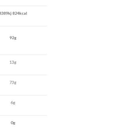
3389kj 824kcal
92g
13g
73g
6g
0g