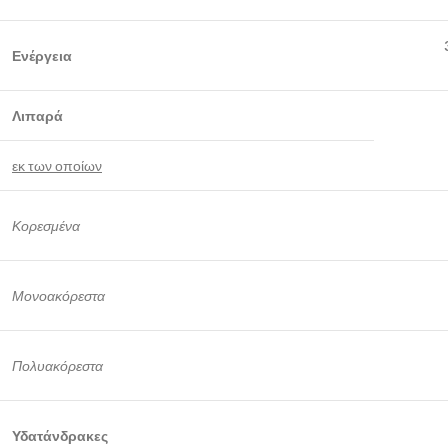
Ενέργεια
Λιπαρά
εκ των οποίων
Κορεσμένα
Μονοακόρεστα
Πολυακόρεστα
Υδατάνδρακες