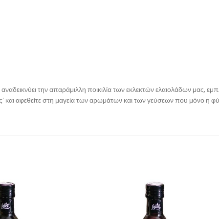
 αναδεικνύει την απαράμιλλη ποικιλία των εκλεκτών ελαιολάδων μας, εμ
ς’ και αφεθείτε στη μαγεία των αρωμάτων και των γεύσεων που μόνο η φ