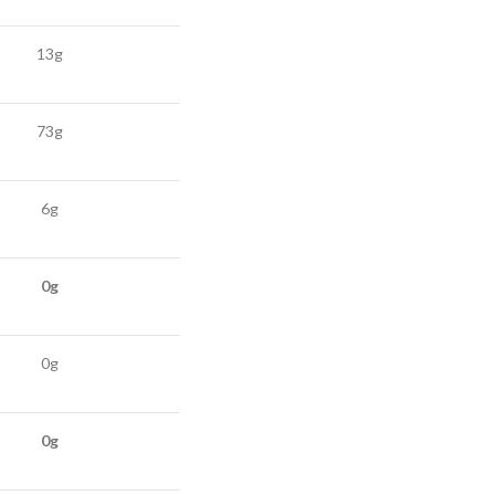
13g
73g
6g
0g
0g
0g