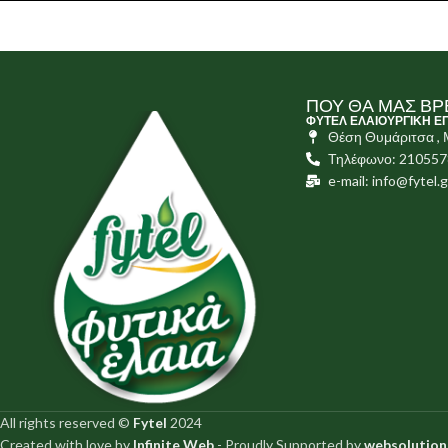
ΠΟΥ ΘΑ ΜΑΣ ΒΡ
ΦΥΤΕΛ ΕΛΑΙΟΥΡΓΙΚΗ Ε
Θέση Θυμάριτσα ,
Τηλέφωνο: 21055
e-mail: info@fytel.g
All rights reserved ©
Fytel
2024
Created with love by
Infinite Web
- Proudly Supported by
websolution