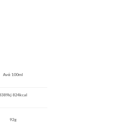
Ανά 100ml
3389kj 824kcal
92g